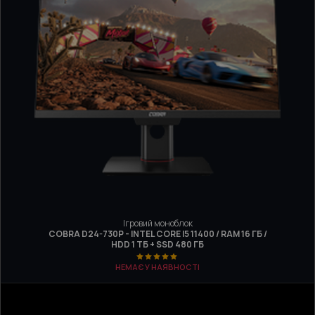
Ігровий моноблок
COBRA D24-730P - INTEL CORE I5 11400 / RAM 16 ГБ /
HDD 1 ТБ + SSD 480 ГБ
НЕМАЄ У НАЯВНОСТІ