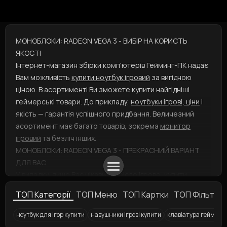
МОНОБЛОКИ: RADEON VEGA 3 - ВИБІР НА КОРИСТЬ
ЯКОСТІ
Інтернет-магазин збірки комп'ютерів Гейминг-ПК надає
Вам можливість
купити ноутбук ігровий
за вигідною
ціною. В асортименті Ви зможете купити найгідніші
геймерські товари. До прикладу,
ноутбуки ігрові, ціни
і
якість — гарантія успішного придбання. Величезний
асортимент має багато товарів, зокрема
монитор
ігровий
та безліч інших.
МОНОБЛОКИ: RADEON VEGA 3 - ПРЕКРАСНИЙ ВАРІАНТ
ДЛЯ ВАС
У випадку, якщо Вас цікавить
крісло ігрове, купити
можна, заповнивши заявку на покупку і вказавши спосіб
ТОП Категорії
ТОП Меню
ТОП Картки
ТОП Фільтри
доставки. А
найкращі ігрові навушники
представлені у
різнотипних варіаціях: скоріше робіть вибір! Думаєте
ноутбук для ігор купити
навушники ігрові купити
клавіатура геймерс
замовити продукт, як
миша ігрова
? Ми готові допомогти