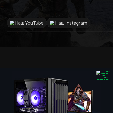
сервіс та персонал саме в
GamingPC!!!
Наш YouTube
Наш Instagram
ДОСТАВКА
БЕЗКОШТОВНА