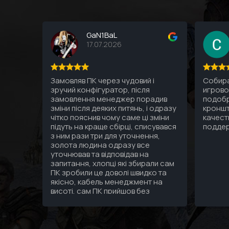
GaN1BaL
17.07.2026
Замовляв ПК через чудовий і
Собира
зручий конфігуратор, після
игрово
замовлення менеджер порадив
подобр
зміни після деяких питянь, і одразу
кроншт
чітко пояснив чому саме ці зміни
качест
підуть на краще сбірці, списувався
подде
з ним рази три для уточнення,
золота людина одразу все
уточнював та відповідав на
запитання, хлопці які збирали сам
ПК зробили це доволі швидко та
якісно, кабель менеджмент на
висоті, сам ПК прийшов без
подряпин гарно упакований а
саме головне надійно, тепер я
дійсно знаю що за 3 зібраних мені
ПК за останні 10 років найкращий