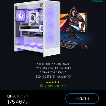
БЕЗКОШТОВНА
Тихий комп'ютер
Intel Core Ultra 7 265KF
GeForce RTX 5080, 16GB
32GB (16GBx2) DDR5 5600
ASRock Z890 PRO-A
SSD M.2
1TB / Kingston NV3
Є в наявності
ЦІНА
184 241
КУПИТИ
175 467
₴