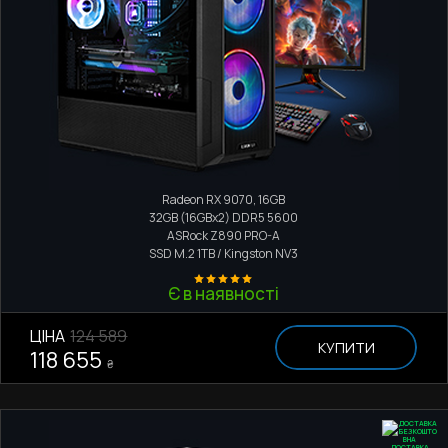
Ігровий комп'ютер
Intel Core Ultra 7 265KF
Radeon RX 9070, 16GB
32GB (16GBx2) DDR5 5600
ASRock Z890 PRO-A
SSD M.2
1TB / Kingston NV3
Є в наявності
ЦІНА
124 589
КУПИТИ
118 655
₴
ДОСТАВКА