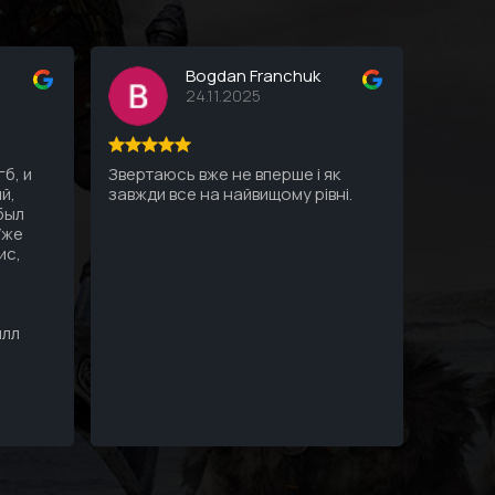
Bogdan Franchuk
24.11.2025
б, и
Звертаюсь вже не вперше і як
Все ду
й,
завжди все на найвищому рівні.
Профес
 был
пк, все
Уже
ис,
илл