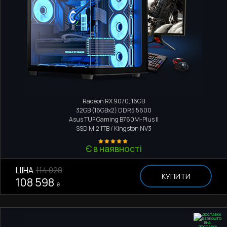
Ігровий комп'ютер
Intel Core i5 13600KF
Radeon RX 9070, 16GB
32GB (16GBx2) DDR5 5600
Asus TUF Gaming B760M-Plus II
SSD M.2
1TB / Kingston NV3
Є в наявності
ЦІНА
114 028
КУПИТИ
108 598
₴
ДОСТАВКА