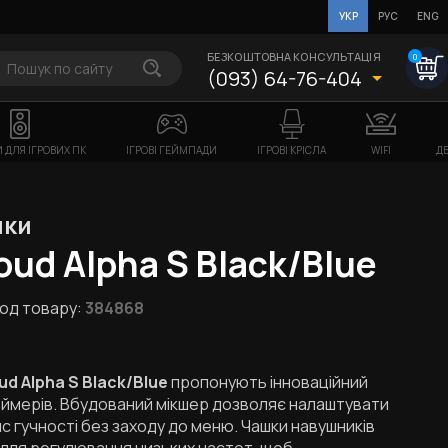
УКР
РУС
ENG
БЕЗКОШТОВНА КОНСУЛЬТАЦІЯ
0
(093) 64-76-404
 ДЛЯ ІГРОВИХ ПК
ІГРОВІ ГЕЙМПАДИ
ІГРОВІ КРІСЛА
WIFI
ДБ
ики
oud Alpha S Black/Blue
од товару:
384868
ud Alpha S Black/Blue
пропонують інноваційний
еймерів. Вбудований мікшер дозволяє налаштувати
нс гучності без заходу до меню. Чашки навушників