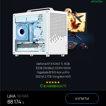
БЕЗКОШТОВНА
Компактний ПК
Intel Core i5-13400F
GeForce RTX 5060 Ti, 8GB
32GB (16GBx2) DDR5 5600
Gigabyte B760I Aorus Pro
SSD M.2
1TB / Kingston NV3
Є в наявності
ЦІНА
92 583
КУПИТИ
88 174
₴