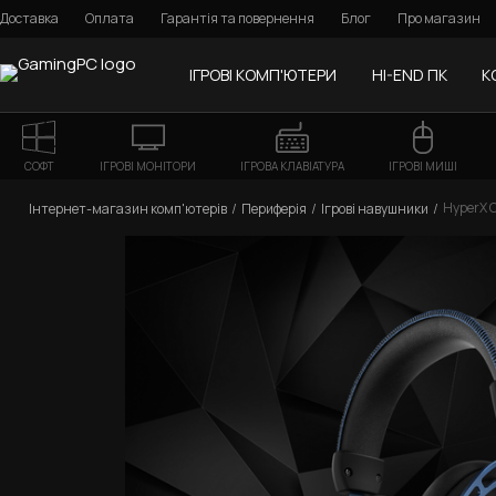
Доставка
Оплата
Гарантія та повернення
Блог
Про магазин
ІГРОВІ КОМП'ЮТЕРИ
HI-END ПК
К
СОФТ
ІГРОВІ МОНІТОРИ
ІГРОВА КЛАВІАТУРА
ІГРОВІ МИШІ
HyperX C
Інтернет-магазин комп'ютерів
Периферія
Ігрові навушники