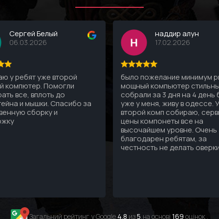
Сергей Белый
наддир алун
06.03.2026
17.02.2026
ю у ребят уже второй
было пожелание минимум рг
й компютер. Помогли
мощный компьютер стильны
ать все, вплоть до
собрали за 3 дня на 4 день
ейна и мышки. Спасибо за
уже у меня, живу в одессе. 
венную сборку и
второй комп собираю, серв
ржку
цены компонеты все на
высочайшем уровне. Очень
благодарен ребятам, за
честность не делать оверк
Загальний рейтинг у Google
4.8
из
5
,на основі
169
оцінок .