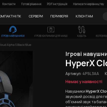
Контакти
Готові рішення
PDF інструкція
Написати керівництву
ОМПАКТНІ ПК
СЕРВЕРИ
ПЕРИФЕРІЯ
КЛІЄНТАМ
ІГРОВІ НАВУШНИКИ
ІГРОВІ КИЛИМКИ ДЛЯ МИШІ
КАБЕЛЬ
КОЛОНКИ
loud Alpha S Black/Blue
Ігрові навушн
HyperX Cl
Артикул:
4P5L3AA
К
Немає у наявності
Навушники
HyperX Clo
звуковий досвід для г
об'ємний звук та бала