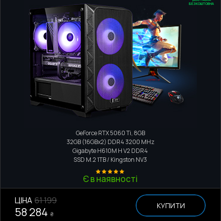
БЕЗКОШТОВНА
Ігровий комп'ютер
Intel Core i3-13100F
GeForce RTX 5060 Ti, 8GB
32GB (16GBx2) DDR4 3200 MHz
Gigabyte H610M H V2 DDR4
SSD M.2
1TB / Kingston NV3
Є в наявності
ЦІНА
61 199
КУПИТИ
58 284
₴