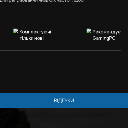
для регулювання низьких частот, щоб
Комплектуючі
Рекомендує
тільки нові
GamingPC
ВІДГУКИ