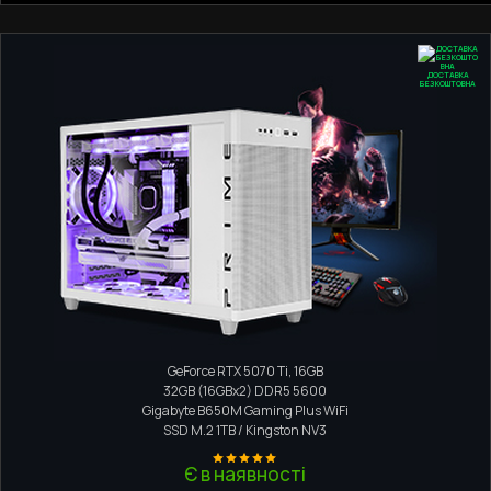
ДОСТАВКА
БЕЗКОШТОВНА
Компактний ПК
AMD Ryzen 7 9700X
GeForce RTX 5070 Ti, 16GB
32GB (16GBx2) DDR5 5600
Gigabyte B650M Gaming Plus WiFi
SSD M.2
1TB / Kingston NV3
Є в наявності