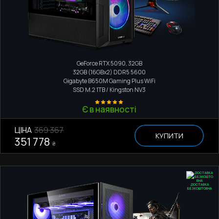
Ігровий комп'ютер
AMD Ryzen 7 9700X
GeForce RTX 5090, 32GB
32GB (16GBx2) DDR5 5600
Gigabyte B650M Gaming Plus WiFi
SSD M.2
1TB / Kingston NV3
Є в наявності
ЦІНА
369 367
КУПИТИ
351 778
₴
ДОСТАВКА
БЕЗКОШТОВНА