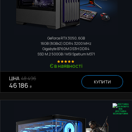
Ігровий комп'ютер
Intel Core i5-12400F
GeForce RTX 3050, 6GB
16GB (8GBx2) DDR4 3200 MHz
Gigabyte B760M DS3H DDR4
SSD M.2
500GB / MSI Spatium M371
Є в наявності
ЦІНА
48 496
КУПИТИ
46 186
₴
ДОСТАВКА
БЕЗКОШТОВНА