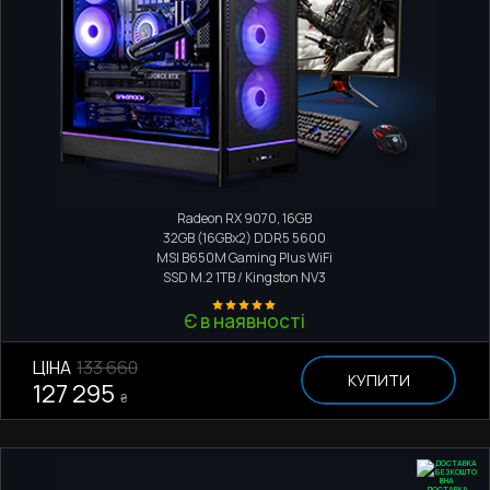
Ігровий комп'ютер
AMD Ryzen 9 9950X
Radeon RX 9070, 16GB
32GB (16GBx2) DDR5 5600
MSI B650M Gaming Plus WiFi
SSD M.2
1TB / Kingston NV3
Є в наявності
ЦІНА
133 660
КУПИТИ
127 295
₴
ДОСТАВКА