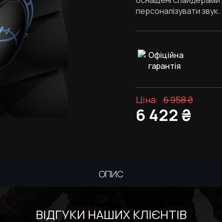
оснащені слайдерами 
персоналізувати звук.
Офіційна
гарантія
Ціна:
6 958
₴
6 422
₴
ОПИС
ВІДГУКИ НАШИХ КЛІЄНТІВ