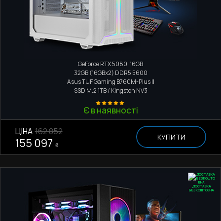
Ігровий комп'ютер
Intel Core i5 13600KF
GeForce RTX 5080, 16GB
32GB (16GBx2) DDR5 5600
Asus TUF Gaming B760M-Plus II
SSD M.2
1TB / Kingston NV3
Є в наявності
ЦІНА
162 852
КУПИТИ
155 097
₴
ДОСТАВКА
БЕЗКОШТОВНА