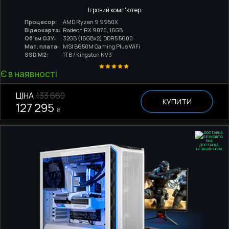
Ігровий комп'ютер
Процесор:
AMD Ryzen 9 9950X
Відеокарта:
Radeon RX 9070, 16GB
Об'єм ОЗУ:
32GB (16GBx2) DDR5 5600
Мат. плата:
MSI B650M Gaming Plus WiFi
SSD M2:
1TB / Kingston NV3
Є в наявності
ЦІНА
133 660
КУПИТИ
127 295
₴
ДОСТАВКА
БЕЗКОШТОВНА