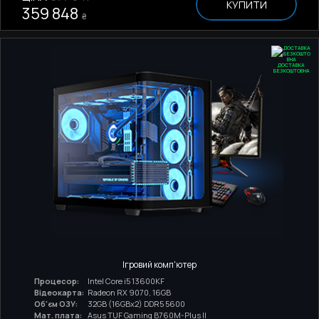
КУПИТИ
359 848
₴
ДОСТАВКА
БЕЗКОШТОВНА
Ігровий комп'ютер
Процесор:
Intel Core i5 13600KF
Відеокарта:
Radeon RX 9070, 16GB
Об'єм ОЗУ:
32GB (16GBx2) DDR5 5600
Мат. плата:
Asus TUF Gaming B760M-Plus II