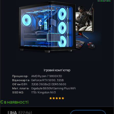
БЕЗКОШТОВНА
Ігровий комп'ютер
Процесор:
AMD Ryzen 7 9800X3D
Відеокарта:
GeForce RTX 5090, 32GB
Об'єм ОЗУ:
32GB (16GBx2) DDR5 5600
Мат. плата:
Gigabyte B650M Gaming Plus WiFi
SSD M2:
1TB / Kingston NV3
Є в наявності
ЦІНА
377 841