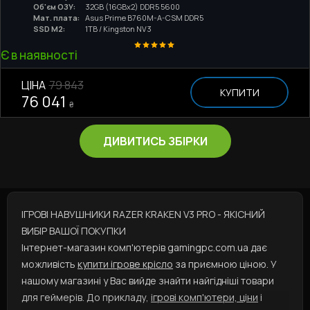
Об'єм ОЗУ:
32GB (16GBx2) DDR5 5600
Мат. плата:
Asus Prime B760M-A-CSM DDR5
SSD M2:
1TB / Kingston NV3
Є в наявності
ЦІНА
79 843
КУПИТИ
76 041
₴
ДИВИТИСЬ ЗБІРКИ
ІГРОВІ НАВУШНИКИ RAZER KRAKEN V3 PRO - ЯКІСНИЙ
ВИБІР ВАШОЇ ПОКУПКИ
Інтернет-магазин комп'ютерів gamingpc.com.ua дає
можливість
купити ігрове крісло
за приємною ціною. У
нашому магазині у Вас вийде знайти найгідніші товари
для геймерів. До прикладу,
ігрові комп'ютери, ціни
і