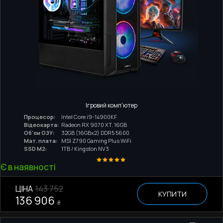
Ігровий комп'ютер
Процесор:
Intel Core i9-14900KF
Відеокарта:
Radeon RX 9070 XT, 16GB
Об'єм ОЗУ:
32GB (16GBx2) DDR5 5600
Мат. плата:
MSI Z790 Gaming Plus WiFi
SSD M2:
1TB / Kingston NV3
Є в наявності
ЦІНА
143 752
КУПИТИ
136 906
₴