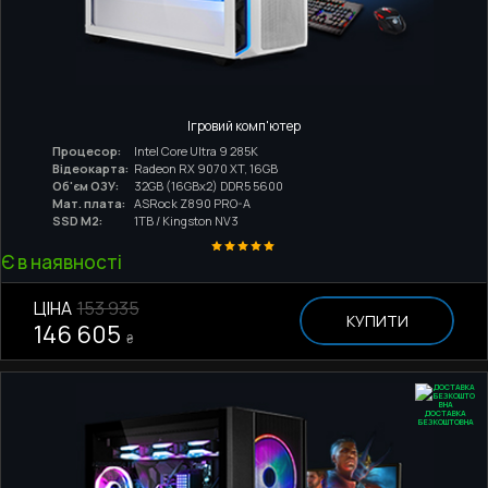
Ігровий комп'ютер
Процесор:
Intel Core Ultra 9 285K
Відеокарта:
Radeon RX 9070 XT, 16GB
Об'єм ОЗУ:
32GB (16GBx2) DDR5 5600
Мат. плата:
ASRock Z890 PRO-A
SSD M2:
1TB / Kingston NV3
Є в наявності
ЦІНА
153 935
КУПИТИ
146 605
₴
ДОСТАВКА
БЕЗКОШТОВНА