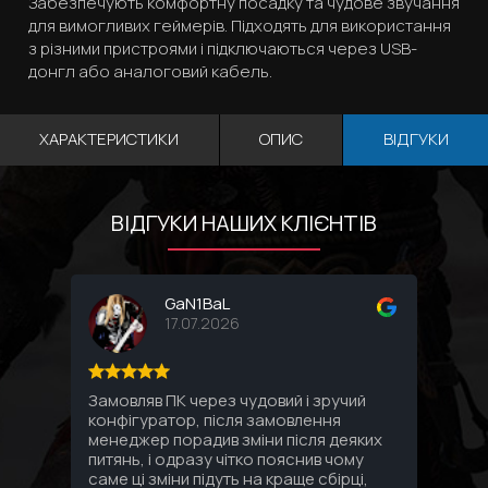
Забезпечують комфортну посадку та чудове звучання
для вимогливих геймерів. Підходять для використання
з різними пристроями і підключаються через USB-
донгл або аналоговий кабель.
ХАРАКТЕРИСТИКИ
ОПИС
ВІДГУКИ
ВІДГУКИ НАШИХ КЛІЄНТІВ
GaN1BaL
17.07.2026
Замовляв ПК через чудовий і зручий
Соби
конфігуратор, після замовлення
комп
менеджер порадив зміни після деяких
впло
питянь, і одразу чітко пояснив чому
Спас
саме ці зміни підуть на краще сбірці,
под