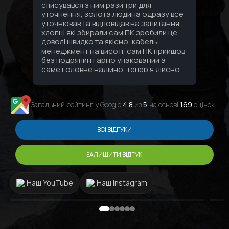
списувався з ним рази три для
уточнення, золота людина одразу все
уточнював та відповідав на запитання,
хлопці які збирали сам ПК зробили це
доволі швидко та якісно, кабель
менеджмент на висоті, сам ПК прийшов
без подряпин гарно упакований а
саме головне надійно, тепер я дійсно
знаю що за 3 зібраних мені ПК за
останні 10 років найкращий сервіс та
персонал саме в GamingPC!!!
Загальний рейтинг у Google
4.8
из
5
,на основі
169
оцінок .
ВСІ ВІДГУКИ
ЗАЛИШИТИ ВІДГУК
Наш YouTube
Наш Instagram