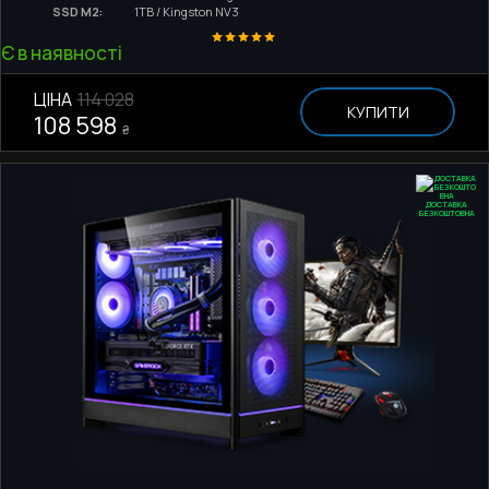
SSD M2:
1TB / Kingston NV3
Є в наявності
ЦІНА
114 028
КУПИТИ
108 598
₴
ДОСТАВКА
БЕЗКОШТОВНА