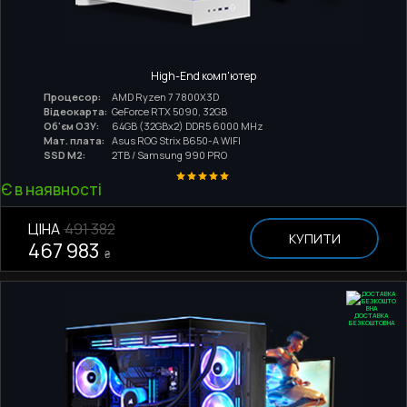
High-End комп'ютер
Процесор:
AMD Ryzen 7 7800X3D
Відеокарта:
GeForce RTX 5090, 32GB
Об'єм ОЗУ:
64GB (32GBx2) DDR5 6000 MHz
Мат. плата:
Asus ROG Strix B650-A WIFI
SSD M2:
2TB / Samsung 990 PRO
Є в наявності
ЦІНА
491 382
КУПИТИ
467 983
₴
ДОСТАВКА
БЕЗКОШТОВНА