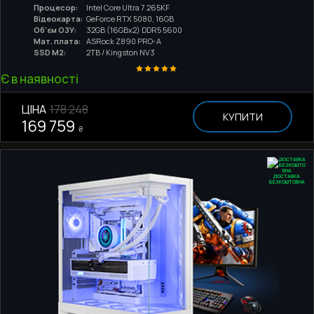
Процесор:
Intel Core Ultra 7 265KF
Відеокарта:
GeForce RTX 5080, 16GB
Об'єм ОЗУ:
32GB (16GBx2) DDR5 5600
Мат. плата:
ASRock Z890 PRO-A
SSD M2:
2TB / Kingston NV3
Є в наявності
ЦІНА
178 248
КУПИТИ
169 759
₴
ДОСТАВКА
БЕЗКОШТОВНА