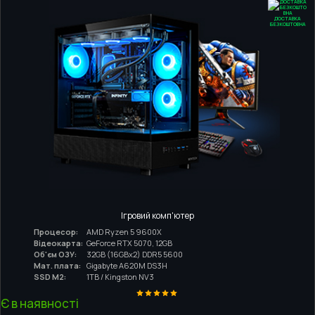
ДОСТАВКА
БЕЗКОШТОВНА
Ігровий комп'ютер
Процесор:
AMD Ryzen 5 9600X
Відеокарта:
GeForce RTX 5070, 12GB
Об'єм ОЗУ:
32GB (16GBx2) DDR5 5600
Мат. плата:
Gigabyte A620M DS3H
SSD M2:
1TB / Kingston NV3
Є в наявності