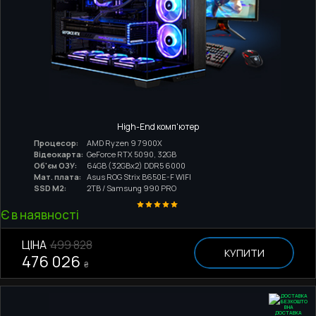
High-End комп'ютер
Процесор:
AMD Ryzen 9 7900X
Відеокарта:
GeForce RTX 5090, 32GB
Об'єм ОЗУ:
64GB (32GBx2) DDR5 6000
Мат. плата:
Asus ROG Strix B650E-F WIFI
SSD M2:
2TB / Samsung 990 PRO
Є в наявності
ЦІНА
499 828
КУПИТИ
476 026
₴
ДОСТАВКА