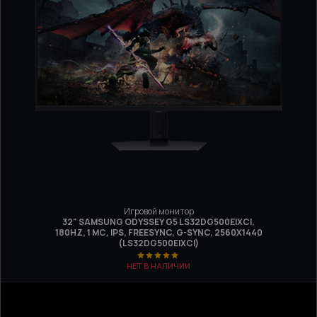
Игровой монитор
32" SAMSUNG ODYSSEY G5 LS32DG500EIXCI,
180HZ, 1 МС, IPS, FREESYNC, G-SYNC, 2560Х1440
(LS32DG500EIXCI)
НЕТ В НАЛИЧИИ