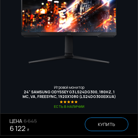
Игровой монитор
24" SAMSUNG ODYSSEY G3 LS24DG300, 180HZ, 1
МС, VA, FREESYNC, 1920X1080 (LS24DG300EIXUA)
ЕСТЬ В НАЛИЧИИ
ЦЕНА
6 645
КУПИТЬ
6 122
₴