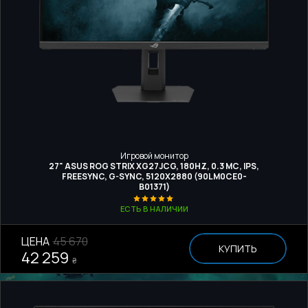
Игровой монитор
27" ASUS ROG STRIX XG27JCG, 180HZ, 0.3 МС, IPS,
FREESYNC, G-SYNC, 5120Х2880 (90LM0CE0-
B01371)
ЕСТЬ В НАЛИЧИИ
ЦЕНА
45 670
КУПИТЬ
42 259
₴