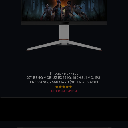
Игровой монитор
27" BENQ MOBIUZ EX271Q, 180HZ, 1 МС, IPS,
FREESYNC, 2560Х1440 (9H.LNCLB.QBE)
НЕТ В НАЛИЧИИ