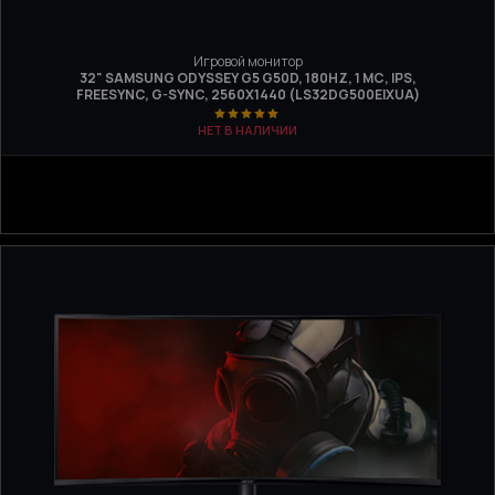
Игровой монитор
32" SAMSUNG ODYSSEY G5 G50D, 180HZ, 1 МС, IPS,
FREESYNC, G-SYNC, 2560Х1440 (LS32DG500EIXUA)
НЕТ В НАЛИЧИИ