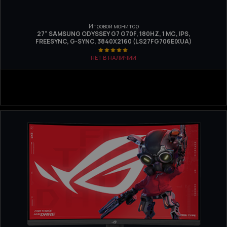
Игровой монитор
27" SAMSUNG ODYSSEY G7 G70F, 180HZ, 1 МС, IPS,
FREESYNC, G-SYNC, 3840X2160 (LS27FG706EIXUA)
НЕТ В НАЛИЧИИ