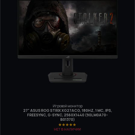
Игровой монитор
27" ASUS ROG STRIX XG27ACG, 180HZ, 1 МС, IPS,
FREESYNC, G-SYNC, 2560X1440 (90LM0A70-
B01370)
НЕТ В НАЛИЧИИ