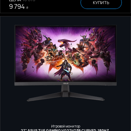
КУПИТЬ
9 794
₴
Игровой монитор
27" ASUS TUF GAMING VG27VQ3B CURVED, 180HZ,