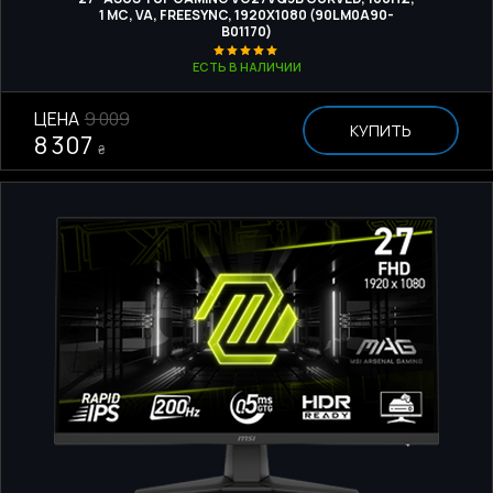
1 МС, VA, FREESYNC, 1920Х1080 (90LM0A90-
B01170)
ЕСТЬ В НАЛИЧИИ
ЦЕНА
9 009
КУПИТЬ
8 307
₴