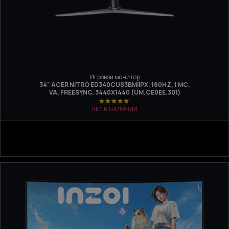
Игровой монитор
34" ACER NITRO ED340CUS3BMIIPX, 180HZ, 1 МС,
VA, FREESYNC, 3440Х1440 (UM.CE0EE.301)
НЕТ В НАЛИЧИИ