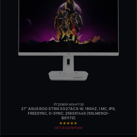
Игровой монитор
27" ASUS ROG STRIX XG27ACS-W, 180HZ, 1 МС, IPS,
FREESYNC, G-SYNC, 2560X1440 (90LM09Q1-
B01170)
НЕТ В НАЛИЧИИ