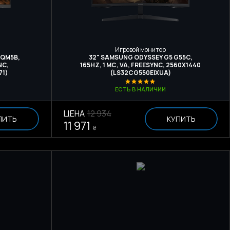
Игровой монитор
VQM5B,
32" SAMSUNG ODYSSEY G5 G55C,
NC,
165HZ, 1 МС, VA, FREESYNC, 2560Х1440
71)
(LS32CG550EIXUA)
ЕСТЬ В НАЛИЧИИ
ЦЕНА
12 934
ПИТЬ
КУПИТЬ
11 971
₴