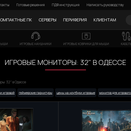
такты
Готовые решения
ПДФ инструкция
Написать руководству
КОМПАКТНЫЕ ПК
СЕРВЕРЫ
ПЕРИФЕРИЯ
КЛИЕНТАМ
МЫШИ
ИГРОВЫЕ НАУШНИКИ
ИГРОВЫЕ КОВРИКИ ДЛЯ МЫШИ
КАБЕЛ
ИГРОВЫЕ МОНИТОРЫ: 32" В ОДЕССЕ
ы: 32" в Одессе
ши игровой
геймерские гарнитуры
цены на ноутбуки игровые
монитор для игрового