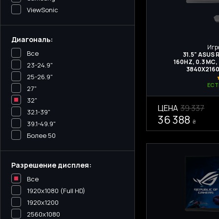
ViewSonic
Диагональ:
Игр
Все
31.5" ASUS
160HZ, 0.3 МС,
23-24.9"
3840Х2160
25-26.9"
ЕСТ
27"
32"
ЦЕНА
39 337
32.1-39"
36 388
₴
39.1-49.9"
Более 50
Разрешение дисплея:
Все
1920x1080 (Full HD)
1920x1200
2560x1080