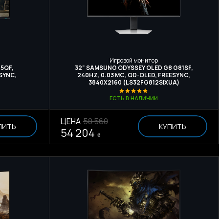
Игровой монитор
25QF,
32" SAMSUNG ODYSSEY OLED G8 G81SF,
-SYNC,
240HZ, 0.03 МС, QD-OLED, FREESYNC,
3840Х2160 (LS32FG812SIXUA)
ЕСТЬ В НАЛИЧИИ
ЦЕНА
58 560
ПИТЬ
КУПИТЬ
54 204
₴