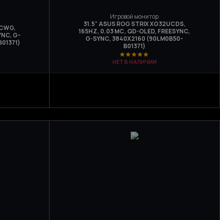
Игровой монитор
31.5" ASUS ROG STRIX XG32UCDS,
UCWG,
165HZ, 0.03 МС, QD-OLED, FREESYNC,
YNC, G-
G-SYNC, 3840Х2160 (90LM0B50-
01371)
B01371)
НЕТ В НАЛИЧИИ