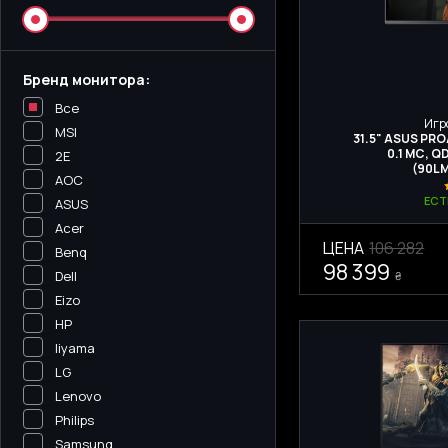
Бренд монитора:
Все
Игр
MSI
31.5" ASUS PR
0.1 МС, Q
2E
(90L
AOC
ЕСТ
ASUS
Acer
ЦЕНА
106 282
Benq
98 399
Dell
₴
Eizo
HP
Iiyama
LG
Lenovo
Philips
Samsung