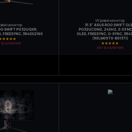
Игровой монитор
овой монитор
31.5" ASUS ROG SWIFT OL
OG SWIFT PG32UQXR,
PG32UCDMZ, 240HZ, 0.03 МС
PS, FREESYNC, 3840Х2160
OLED, FREESYNC, G-SYNC, 384
(90LM09T0-B01371)
Т В НАЛИЧИИ
НЕТ В НАЛИЧИИ