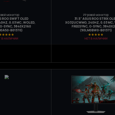
овой монитор
Игровой монитор
US ROG SWIFT OLED
31.5" ASUS ROG STRIX OL
0HZ, 0.03 МС, WOLED,
XG32UCWMG, 240HZ, 0.03 МС,
 G-SYNC, 3840Х2160
FREESYNC, G-SYNC, 3840Х2
M0A50-B01370)
(90LM0BW0-B01371)
Т В НАЛИЧИИ
НЕТ В НАЛИЧИИ