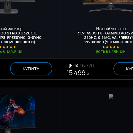
овой монитор
Игровой монитор
 ROG STRIX XG32UCG,
31.5" ASUS TUF GAMING VG32
 IPS, FREESYNC, G-SYNC,
250HZ, 0.5 МС, VA, FREESY
 (90LM0B01-B01171)
1920X1080 (90LM0BI1-B011
Ь В НАЛИЧИИ
ЕСТЬ В НАЛИЧИИ
ЦЕНА
16 770
КУПИТЬ
КУ
15 499
₴