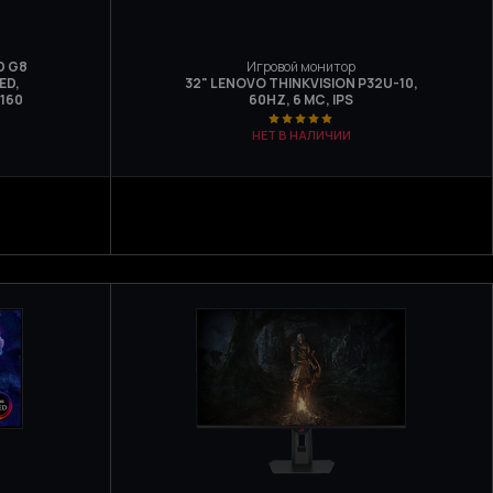
D G8
Игровой монитор
ED,
32" LENOVO THINKVISION P32U-10,
160
60HZ, 6 МС, IPS
НЕТ В НАЛИЧИИ