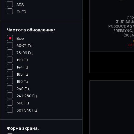
ADS
OLED
Игр
31.5" AS
PG32UCDP, 24
Частота обновления:
FREESYNC,
(90L
Все
НЕ
60-74 Гц
75-99 Гц
120 Гц
144 Гц
165 Гц
180 Гц
240 Гц
241-280 Гц
360 Гц
381-540 Гц
Форма экрана: