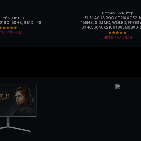
Игровой монитор
овой монитор
31.5" ASUS ROG STRIX XG32
3219Q, 60HZ, 8 МС, IPS
165HZ, 0.03 МС, WOLED, FREES
SYNC, 3840Х2160 (90LM0BX0-B
Т В НАЛИЧИИ
НЕТ В НАЛИЧИИ