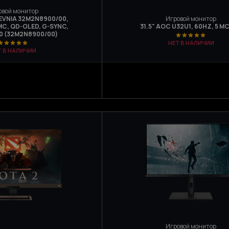
овой монитор
S EVNIA 32M2N8900/00,
Игровой монитор
МС, QD-OLED, G-SYNC,
31.5" AOC U32U1, 60HZ, 5 МС
0 (32M2N8900/00)
НЕТ В НАЛИЧИИ
Т В НАЛИЧИИ
Игровой монитор