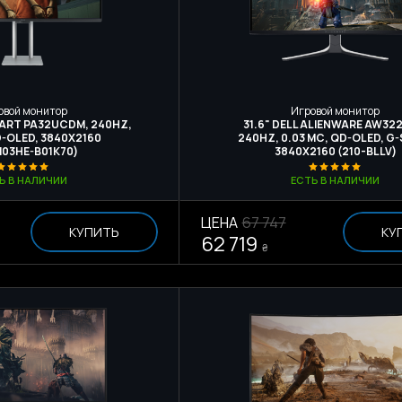
овой монитор
Игровой монитор
OART PA32UCDM, 240HZ,
31.6" DELL ALIENWARE AW32
D-OLED, 3840Х2160
240HZ, 0.03 МС, QD-OLED, G
M03HE-B01K70)
3840Х2160 (210-BLLV)
Ь В НАЛИЧИИ
ЕСТЬ В НАЛИЧИИ
ЦЕНА
67 747
КУПИТЬ
КУ
62 719
₴