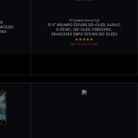
Игровой монитор
ED
31.5" MSI MPG 321URX QD-OLED, 240HZ,
 WOLED,
0.03 МС, QD-OLED, FREESYNC,
160
3840Х2160 (MPG 321URX QD-OLED)
НЕТ В НАЛИЧИИ