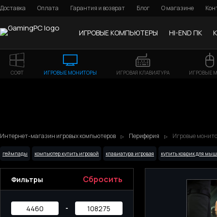
Доставка
Оплата
Гарантия и возврат
Блог
О магазине
Кон
ИГРОВЫЕ КОМПЬЮТЕРЫ
HI-END ПК
СОФТ
ИГРОВЫЕ МОНИТОРЫ
ИГРОВАЯ КЛАВИАТУРА
ИГРОВЫЕ 
Интернет-магазин игровых компьютеров
Периферия
Игровые монитор
геймпады
компьютер купить игровой
клавиатура игровая
купить коврик для мы
Сбросить
Фильтры
-