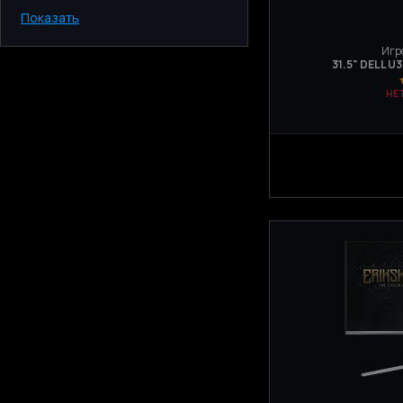
Показать
Киев
Одесса
Игр
Днепр
31.5" DELL U
Харьков
НЕ
Запорожье
Львов