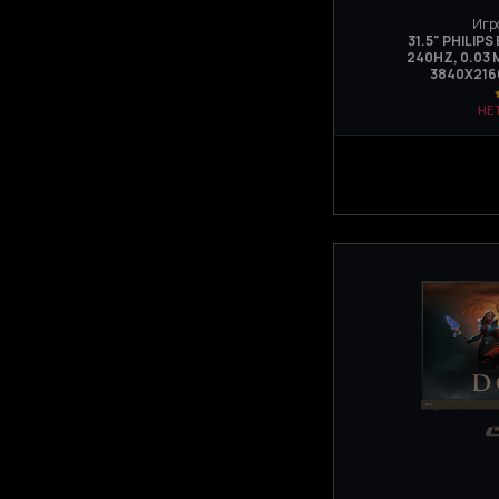
Игр
31.5" PHILIP
240HZ, 0.03 
3840Х216
НЕ