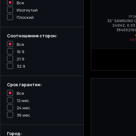
Все
Изогнутый
Игр
Плоский
32" SAMSUNG O
240HZ, 0.03
3840Х2160
Соотношение сторон:
НЕ
Все
16:9
21:9
32:9
Срок гарантии:
Все
12 мес.
24 мес.
36 мес.
Город: