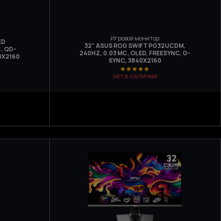
Игровой монитор
ED
32" ASUS ROG SWIFT PG32UCDM,
, QD-
240HZ, 0.03 МС, OLED, FREESYNC, G-
0X2160
SYNC, 3840X2160
НЕТ В НАЛИЧИИ