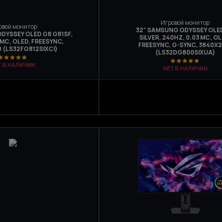
Игровой монитор
овой монитор
32" SAMSUNG ODYSSEY OLE
DYSSEY OLED G8 G81SF,
SILVER, 240HZ, 0.03 МС, OL
 МС, OLED, FREESYNC,
FREESYNC, G-SYNC, 3840Х2
 (LS32FG812SIXCI)
(LS32DG800SIXUA)
Т В НАЛИЧИИ
НЕТ В НАЛИЧИИ