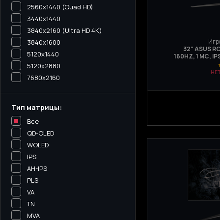
2560x1440 (Quad HD)
3440х1440
3840x2160 (Ultra HD 4K)
Игр
3840x1600
32" ASUS R
5120x1440
160HZ, 1 МС, I
5120х2880
НЕ
7680x2160
Тип матрицы:
Все
QD-OLED
WOLED
IPS
AH-IPS
PLS
VA
TN
MVA