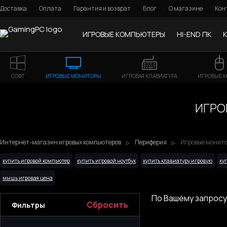
Доставка
Оплата
Гарантия и возврат
Блог
О магазине
Кон
ИГРОВЫЕ КОМПЬЮТЕРЫ
HI-END ПК
СОФТ
ИГРОВЫЕ МОНИТОРЫ
ИГРОВАЯ КЛАВИАТУРА
ИГРОВЫЕ 
ИГРО
Интернет-магазин игровых компьютеров
Периферия
Игровые монитор
купить игровой компьютер
купить игровой ноутбук
купить клавиатуру игровую
ку
мышь игровая цена
По Вашему запросу
Сбросить
Фильтры