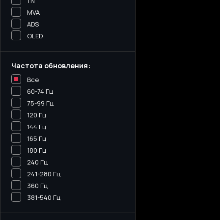
TN
MVA
ADS
OLED
Частота обновления:
Все
60-74 Гц
75-99 Гц
120 Гц
144 Гц
165 Гц
180 Гц
240 Гц
241-280 Гц
360 Гц
381-540 Гц