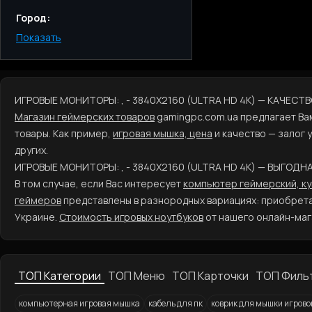
Город:
Показать
Киев
Одесса
Днепр
Харьков
ИГРОВЫЕ МОНИТОРЫ: , - 3840X2160 (ULTRA HD 4K) — КАЧЕСТ
Запорожье
Магазин геймерских товаров
gamingpc.com.ua предлагает В
Львов
товары. Как пример,
игровая мышка, цена
и качество — залог 
других.
ИГРОВЫЕ МОНИТОРЫ: , - 3840X2160 (ULTRA HD 4K) — ВЫГОДН
В том случае, если Вас интересует
компьютер геймерский, ку
геймеров
представлены в разнородных вариациях: приобрет
Украине.
Стоимость игровых ноутбуков
от нашего онлайн-маг
ТОП Категории
ТОП Меню
ТОП Карточки
ТОП Филь
компьютерная игровая мышка
кабель для пк
коврик для мышки игрово