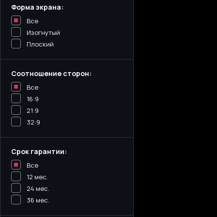
Форма экрана:
Все
Изогнутый
Плоский
Соотношение сторон:
Все
16:9
21:9
32:9
Срок гарантии:
Все
12 мес.
24 мес.
36 мес.