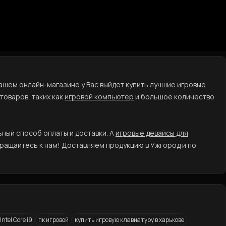
ашем онлайн-магазине у Вас выйдет купить лучшие игровые
товаров, таких как
игровой компьютер
и большое количество
ный способ оплаты и доставки. А
игровые девайсы для
ращайтесь к нам! Доставляем продукцию в Ужгород и по
ntel Core i9
пк игровой
купить игровую клавиатуру в харькове