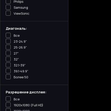
Philips
Samsung
ViewSonic
Диагональ:
Все
23-24.9"
25-26.9"
27"
32"
32.1-39"
39.1-49.9"
Более 50
Разрешение дисплея:
Все
1920x1080 (Full HD)