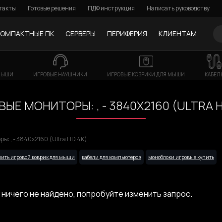
такты
Готовые решения
ПДФ инструкция
Написать руководству
КОМПАКТНЫЕ ПК
СЕРВЕРЫ
ПЕРИФЕРИЯ
КЛИЕНТАМ
МЫШИ
ИГРОВЫЕ НАУШНИКИ
ИГРОВЫЕ КОВРИКИ ДЛЯ МЫШИ
КАБЕЛ
ВЫЕ МОНИТОРЫ: , - 3840X2160 (ULTRA H
ы: , - 3840x2160 (Ultra HD 4K)
пить игровой коврик для мыши
кабели для компьютеров
моноблоки игровые купить
 ничего не найдено, попробуйте изменить запрос.