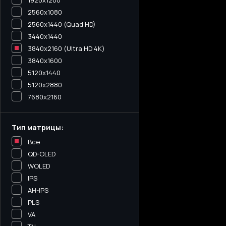
1920x1200
2560x1080
2560x1440 (Quad HD)
3440х1440
3840x2160 (Ultra HD 4K)
3840x1600
5120x1440
5120х2880
7680x2160
Тип матрицы:
Все
QD-OLED
WOLED
IPS
AH-IPS
PLS
VA