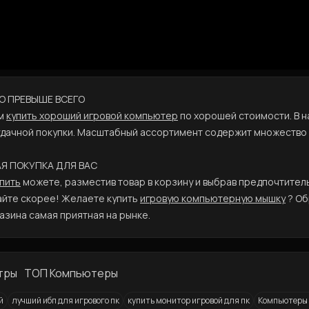
ВО ПРЕВЫШЕ ВСЕГО
ам
купить хороший игровой компьютер
по хорошей стоимости. В н
удачной покупки. Масштабный ассортимент содержит множество 
АЯ ПОКУПКА ДЛЯ ВАС
пить
можете, разместив товар в корзину и выбрав предпочтитель
айте скорее! Желаете купить
игровую компьютерную мышку
? Об
азина самая приятная на рынке.
тры
ТОП Компьютеры
й
лучший ибп для игрового пк
купить монитор игровой для пк
Компьютеры I