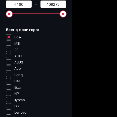
-
Бренд монитора:
Все
MSI
2E
AOC
ASUS
Acer
Benq
Dell
Eizo
HP
Iiyama
LG
Lenovo