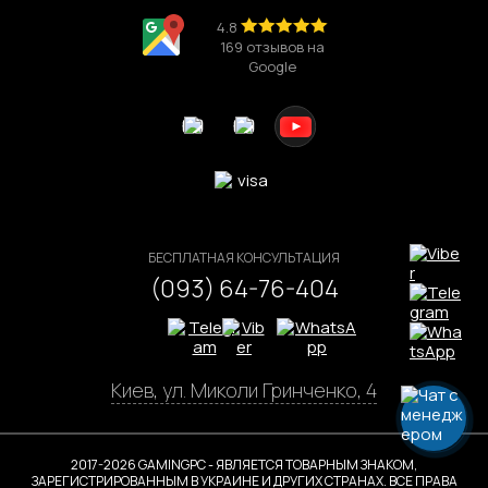
/ V4
💰по цене 70 490 грн
2026 года это:
4.8
Игровой компьютер Core Ultra 7 265K / RTX
169 отзывов на
Игровой компьютер Core i3 13100 / RTX 3050 /
Google
5090 V3
💰по цене 350 776 грн
V2
Игровой компьютер Ryzen 9 9950X3D / RTX
5060 Ti
Игровой компьютер Ryzen 7 7700X / RTX 5070
Ti / V2
БЕСПЛАТНАЯ КОНСУЛЬТАЦИЯ
(093) 64-76-404
Киев, ул. Миколи Гринченко, 4
2017-2026 GAMINGPC - ЯВЛЯЕТСЯ ТОВАРНЫМ ЗНАКОМ,
ЗАРЕГИСТРИРОВАННЫМ В УКРАИНЕ И ДРУГИХ СТРАНАХ. ВСЕ ПРАВА