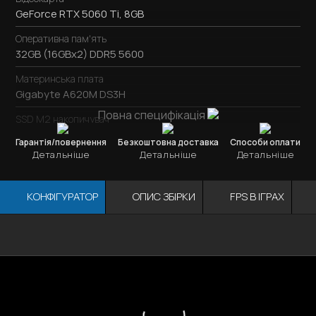
GeForce RTX 5060 Ti, 8GB
Оперативна пам'ять
32GB (16GBx2) DDR5 5600
Материнська плата
Gigabyte A620M DS3H
Повна специфікація
SSD M2 накопичувач
SSD M.2
1TB / Kingston NV3
Гарантія/повернення
Безкоштовна доставка
Способи оплати
Детальніше
Детальніше
Детальніше
Охолодження процесора
Jonsbo CB80 Black
КОНФІГУРАТОР
ОПИС ЗБІРКИ
FPS В ІГРАХ
Блок живлення
600W / DeepCool PF600
Корпус
Відеокарта
ОЗУ
Мат. плата
Процесор
1stPlayer UV6-BK