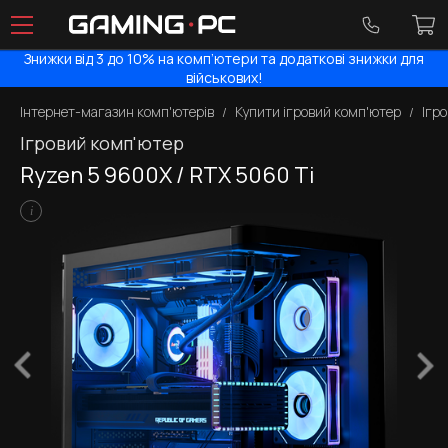
Знижки від 3 до 10% на комп’ютери та додаткові знижки для
військових!
Інтернет-магазин комп'ютерів
Купити ігровий комп'ютер
Ігр
Ігровий комп'ютер
Ryzen 5 9600X / RTX 5060 Ti
i