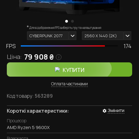
*
Зовнішній вигляд комп'ютера залежить від обраних
Для відображення FPS виберіть гру та налаштування
i
комплектуючих.
CYBERPUNK 2077
2560 X 1440 (2К)
FPS
174
79 908
₴
Ціна:
i
КУПИТИ
Оплата частинами
Код товару:
563289
Змінити
Короткі характеристики:
Процесор
AMD Ryzen 5 9600X
Відеокарта