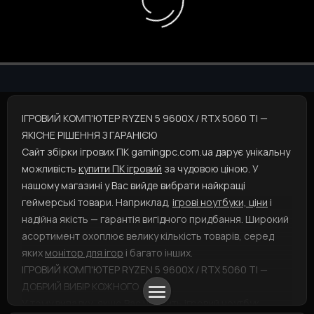
ІГРОВИЙ КОМП'ЮТЕР RYZEN 5 9600X / RTX 5060 TI —
ЯКІСНЕ РІШЕННЯ З ГАРАНІЄЮ
Сайт збірки ігрових ПК gamingpc.com.ua дарує унікальну
можливість
купити ПК ігровий
за чудовою ціною. У
нашому магазині у Вас вийде вибрати найкращі
геймерські товари. Наприклад,
ігрові ноутбуки, ціни
і
надійна якість — гарантія вигідного придбання. Широкий
асортимент охоплює велику кількість товарів, серед
яких
монітор для ігор
і багато інших.
ІГРОВИЙ КОМП'ЮТЕР RYZEN 5 9600X / RTX 5060 TI —
ДОБРИЙ ВИБІР КОЖНОГО
У тому випадку, якщо Вас цікавить
ігровий ноутбук,