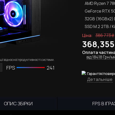
AMD Ryzen 7 7
GeForce RTX 5
32GB (16GBx2)
SSD M.2
2TB / K
386 773
₴
Ціна:
368,355
Оплата частин
від 18418 Грн/мі
ії відносної продуктивності системи.
FPS
241
Гарантія/повер
Детальніше
ОПИС ЗБІРКИ
FPS В ІГРА