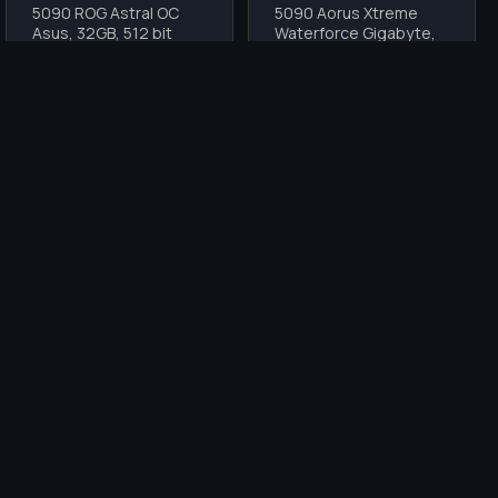
5090 ROG Astral OC
5090 Aorus Xtreme
Asus, 32GB, 512 bit
Waterforce Gigabyte,
32GB, 512 bit
68,355
₴
КУПИТИ
(+39960 грн.)
(+41813 грн.)
i
i
00-6000MHZ
32GB 6000+MHZ
64GB 5200MHZ
64GB 