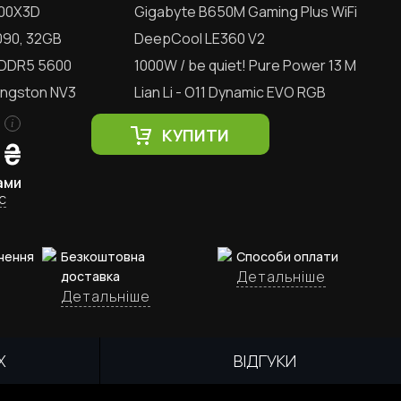
800X3D
Gigabyte B650M Gaming Plus WiFi
090, 32GB
DeepCool LE360 V2
 DDR5 5600
1000W / be quiet! Pure Power 13 M
ingston NV3
Lian Li - O11 Dynamic EVO RGB
i
КУПИТИ
₴
ами
с
нення
Безкоштовна
Способи оплати
Детальніше
доставка
Детальніше
Х
ВІДГУКИ