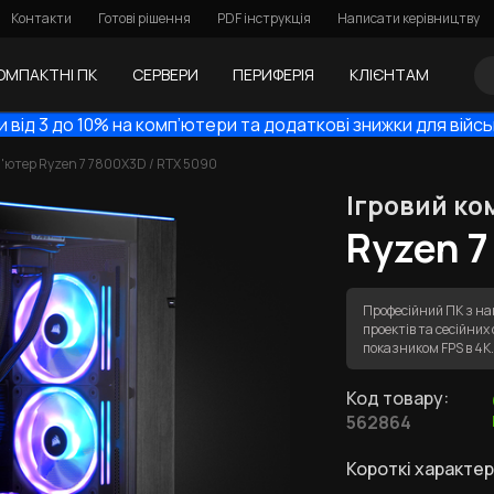
Контакти
Готові рішення
PDF інструкція
Написати керівництву
ОМПАКТНІ ПК
СЕРВЕРИ
ПЕРИФЕРІЯ
КЛІЄНТАМ
 від 3 до 10% на комп’ютери та додаткові знижки для війс
п'ютер Ryzen 7 7800X3D / RTX 5090
Ігровий ко
Ryzen 7
Професійний ПК з на
проектів та сесійни
показником FPS в 4
Код товару:
562864
Короткі характер