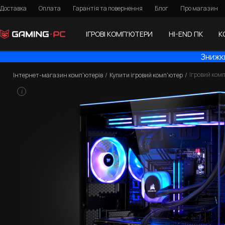
Доставка
Оплата
Гарантія та повернення
Блог
Про магазин
ІГРОВІ КОМП'ЮТЕРИ
HI-END ПК
К
Знижки
Ігровий ком
Інтернет-магазин комп'ютерів
Купити ігровий комп'ютер
i