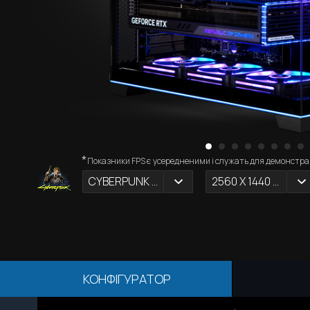
*
Показники FPS є усередненими і служать для демонстрац
CYBERPUNK 2077
2560 X 1440 (2К)
КОНФІГУРАТОР