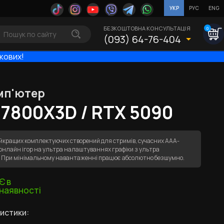
УКР
РУС
ENG
БЕЗКОШТОВНА КОНСУЛЬТАЦІЯ
0
(093) 64-76-404
ькових!
мп'ютер
 7800X3D / RTX 5090
йкращих комплектуючих створений для стримів, сучасних ААА-
х онлайн ігор на ультра налаштуваннях графіки з ультра
К. При мінімальному навантаженні працює абсолютно безшумно.
Є в
наявності
истики: