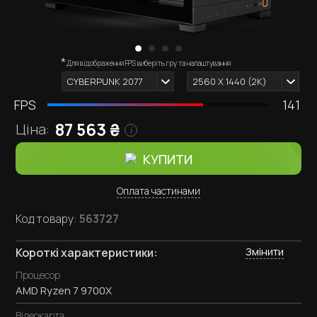
*
Зовнішній вигляд комп'ютера залежить від обраних
Для відображення FPS виберіть гру та налаштування
i
комплектуючих.
CYBERPUNK 2077
2560 X 1440 (2К)
FPS
141
87 563
₴
Ціна:
i
КУПИТИ
Оплата частинами
Код товару:
563727
Змінити
Короткі характеристики:
Процесор
AMD Ryzen 7 9700X
Відеокарта