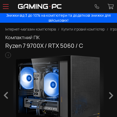
Знижки від 3 до 10% на комп’ютери та додаткові знижки для
військових!
Інтернет-магазин комп'ютерів
Купити ігровий комп'ютер
Ігр
Компактний ПК
Ryzen 7 9700X / RTX 5060 / C
i