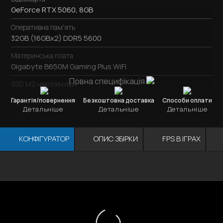
GeForce RTX 5060, 8GB
Оперативна пам'ять
32GB (16GBx2) DDR5 5600
Материнська плата
Gigabyte B650M Gaming Plus WiFi
Повна специфікація
SSD M2 накопичувач
SSD M.2
1TB / Kingston NV3
Гарантія/повернення
Безкоштовна доставка
Способи оплати
Детальніше
Детальніше
Детальніше
Охолодження процесора
Jonsbo CB80 Black
КОНФІГУРАТОР
ОПИС ЗБІРКИ
FPS В ІГРАХ
Блок живлення
750W / DeepCool PN750M
Корпус
Відеокарта
ОЗУ
Мат. плата
Процесор
JONSBO D32 Black