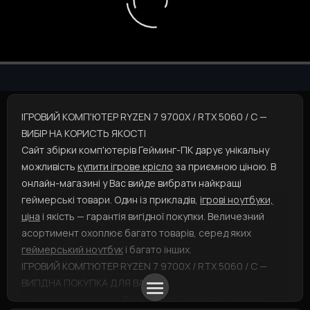
ІГРОВИЙ КОМП'ЮТЕР RYZEN 7 9700X / RTX 5060 / C —
ВИБІР НА КОРИСТЬ ЯКОСТІ
Сайт збірки комп'ютерів Гейминг-ПК дарує унікальну
можливість
купити ігрове крісло
за приємною ціною. В
онлайн-магазині у Вас вийде вибрати найкращі
геймерські товари. Один із прикладів,
ігрові ноутбуки,
ціна
і якість — гарантія вигідної покупки. Величезний
асортимент охоплює багато товарів, серед яких
геймерський ноутбук
і багато інших.
ІГРОВИЙ КОМП'ЮТЕР RYZEN 7 9700X / RTX 5060 / C —
ВИГІДНА ПОКУПКА ДЛЯ ВАС
У тому випадку, якщо Вас цікавить
джойстик, купити